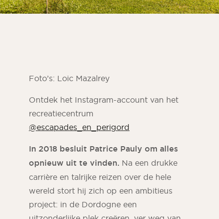
Foto’s: Loic Mazalrey
Ontdek het Instagram-account van het
recreatiecentrum
@escapades_en_perigord
ORSOL tijdschrift
In 2018 besluit Patrice Pauly om alles
Laat je inspireren door de esthetiek en
opnieuw uit te vinden.
Na een drukke
texturen van ORSOL
carrière en talrijke reizen over de hele
wereld stort hij zich op een ambitieus
project: in de Dordogne een
uitzonderlijke plek creëren, ver weg van