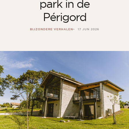
park in de
Kamer
Périgord
Keuken
Badkamer
BIJZONDERE VERHALEN
17 JUN 2026
ALLE BINNENRUIMTES
Per buitenruimte
Voor
Terras
Zwembad
Buitenfaciliteiten
ALLE BUITENRUIMTES