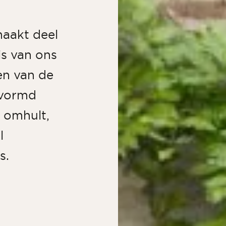
maakt deel
is van ons
en van de
evormd
, omhult,
l
s.