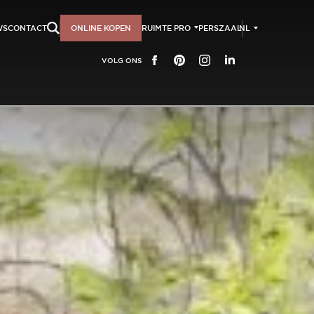
NL
WS
CONTACT
ONLINE KOPEN
RUIMTE PRO
PERSZAAL
VOLG ONS
FACEBOOK
PINTEREST
INSTAGRAM
LINKEDIN