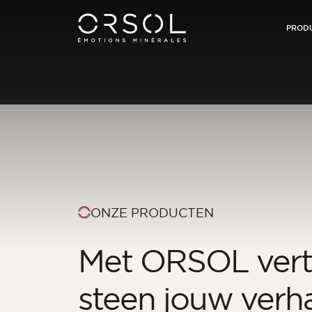
Skip to content
PROD
ONZE PRODUCTEN
Met ORSOL vert
steen jouw verh