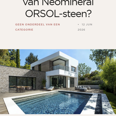
van Néominéral
Kamer
ORSOL-steen?
Keuken
Badkamer
GEEN ONDERDEEL VAN EEN
12 JUN
CATEGORIE
2026
ALLE BINNENRUIMTES
Per buitenruimte
Voor
Terras
Zwembad
Buitenfaciliteiten
ALLE BUITENRUIMTES