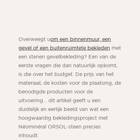
Overweegt u
om een binnenmuur, een
gevel of een buitenruimtete bekleden
met
een stenen gevelbekleding? Een van de
eerste vragen die dan natuurlijk opkomt,
is die over het budget. De prijs van het
materiaal, de kosten voor de plaatsing, de
benodigde producten voor de
ORSOL tijdschrift
uitvoering… dit artikel geeft u een
Laat je inspireren door de esthetiek en
texturen van ORSOL
duidelijk en eerlijk beeld van wat een
hoogwaardig bekledingsproject met
Néominéral ORSOL-steen precies
inhoudt.