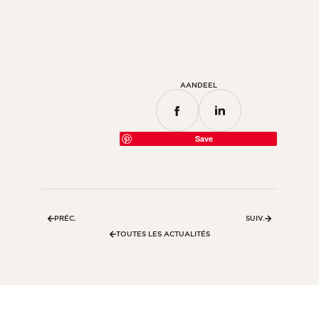
Kamer
Keuken
Badkamer
AANDEEL
ALLE BINNENRUIMTES
Per buitenruimte
Save
Voor
Terras
Zwembad
PRÉC.
SUIV.
Buitenfaciliteiten
TOUTES LES ACTUALITÉS
ALLE BUITENRUIMTES