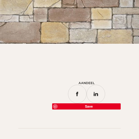
Kamer
Keuken
Badkamer
ALLE BINNENRUIMTES
Per buitenruimte
Voor
Terras
AANDEEL
Zwembad
Buitenfaciliteiten
Save
ALLE BUITENRUIMTES