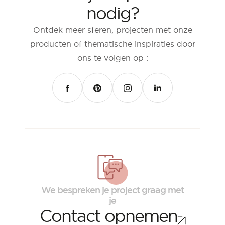
nodig?
Kamer
Keuken
Ontdek meer sferen, projecten met onze
Badkamer
producten of thematische inspiraties door
ons te volgen op :
ALLE BINNENRUIMTES
FACEBOOK
PINTEREST
INSTAGRAM
LINKEDIN
Per buitenruimte
Voor
Terras
Zwembad
Buitenfaciliteiten
ALLE BUITENRUIMTES
We bespreken je project graag met
je
Contact opnemen