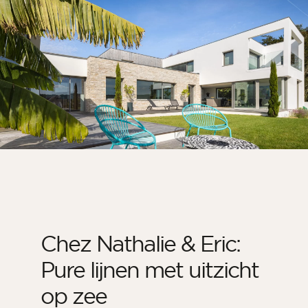
Kamer
Keuken
Badkamer
ALLE BINNENRUIMTES
Per buitenruimte
Voor
Terras
Zwembad
Buitenfaciliteiten
Chez Nathalie & Eric:
ALLE BUITENRUIMTES
Pure lijnen met uitzicht
op zee