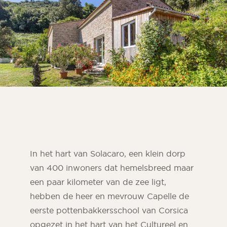
Kamer
Keuken
Badkamer
ALLE BINNENRUIMTES
Per buitenruimte
Voor
Terras
Zwembad
In het hart van Solacaro, een klein dorp
Buitenfaciliteiten
van 400 inwoners dat hemelsbreed maar
een paar kilometer van de zee ligt,
ALLE BUITENRUIMTES
hebben de heer en mevrouw Capelle de
eerste pottenbakkersschool van Corsica
opgezet in het hart van het Cultureel en