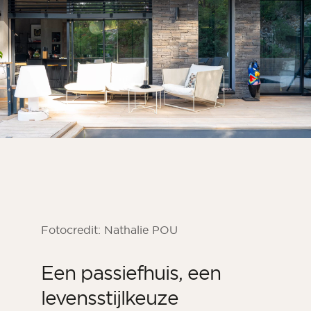
Kamer
Keuken
Badkamer
ALLE BINNENRUIMTES
Per buitenruimte
Voor
Terras
Zwembad
Buitenfaciliteiten
Fotocredit: Nathalie POU
ALLE BUITENRUIMTES
Een passiefhuis, een
levensstijlkeuze