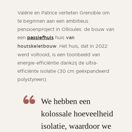
Valérie en Patrice verlieten Grenoble om
te beginnen aan een ambitieus
pensioenproject in Ollioules: de bouw van
een
passiefhuis
huis
van
houtskeletbouw
. Het huis, dat in 2022
werd voltooid, is een toonbeeld van
energie-efficiëntie dankzij de ultra-
efficiënte isolatie (30 cm geëxpandeerd
polystyreen).
ORSOL tijdschrift
Laat je inspireren door de esthetiek en
We hebben een
texturen van ORSOL
kolossale hoeveelheid
isolatie, waardoor we