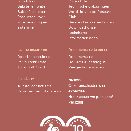
Gevelstenen
Presentatie
Bakstenen platen
Technische oplossingen
Buitenfaciliteiten
Word lid van de Poseurs
Producten voor
Club
voorbereiding en
Bim- en textuurbestanden
installatie
Download onze
technische
informatiebladen
Laat je inspireren
Documentaire bronnen
Door binnenruimte
Documentaire
Per buitenruimte
De ORSOL-catalogus
Tijdschrift Orsol
Veelgestelde vragen
Installatie
Nieuws
Onze geschiedenis en
Ik installeer het zelf
Onze partnerinstallateurs
expertise
Hoe kunnen we je helpen?
Perszaal