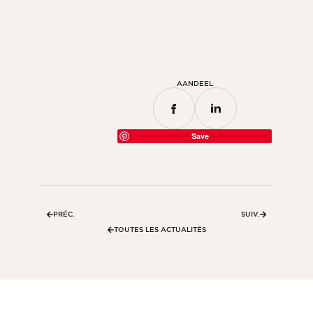
Kamer
Keuken
Badkamer
AANDEEL
ALLE BINNENRUIMTES
Per buitenruimte
Save
Voor
Terras
Zwembad
PRÉC.
SUIV.
Buitenfaciliteiten
TOUTES LES ACTUALITÉS
ALLE BUITENRUIMTES