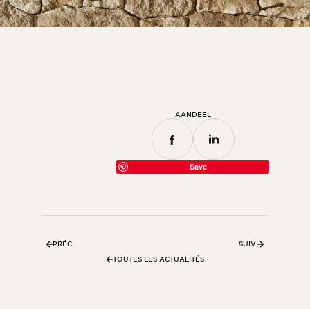
Kamer
Keuken
Badkamer
ALLE BINNENRUIMTES
AANDEEL
Per buitenruimte
Voor
Save
Terras
Zwembad
Buitenfaciliteiten
PRÉC.
SUIV.
ALLE BUITENRUIMTES
TOUTES LES ACTUALITÉS